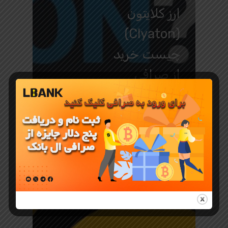
ارز کلایتون
(Clyaton)
چیست خرید
از صرافی
البانک