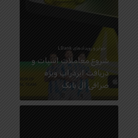
جوایز و رویدادهای LBank
شروع معاملات اسپات و
دریافت ایردراپ ویژه
صرافی ال بانک