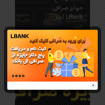
جوایز صرافی
LBank آغاز
شد