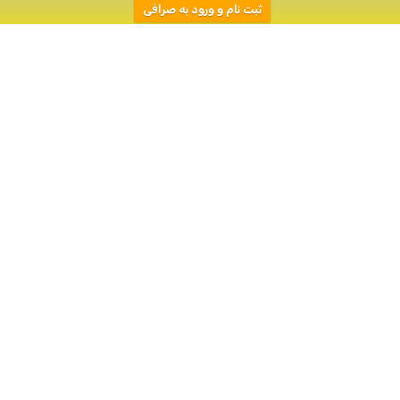
ثبت نام و ورود به صرافی
معرفی ارز دیجیتال
میم کوین RatDance
(RATD) در صرافی البانک