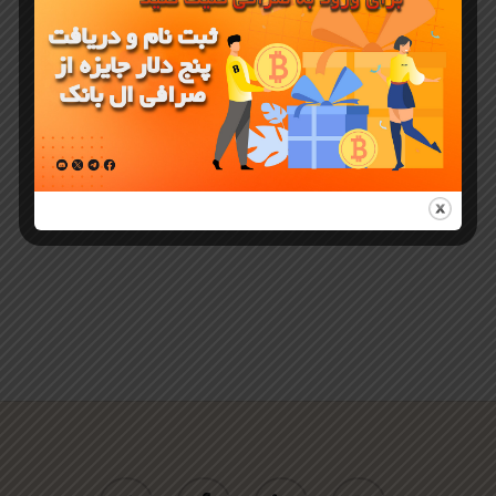
چیست و
چگونه ارز پای
را استکینگ
کنید
twitter
facebook
linkedin
youtube