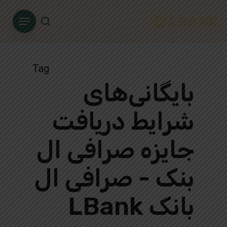
Ski
Menu
t
search
mai
conten
Tag
بایگانی‌های
شرایط دریافت
جایزه صرافی ال
بنک - صرافی ال
بانک LBank