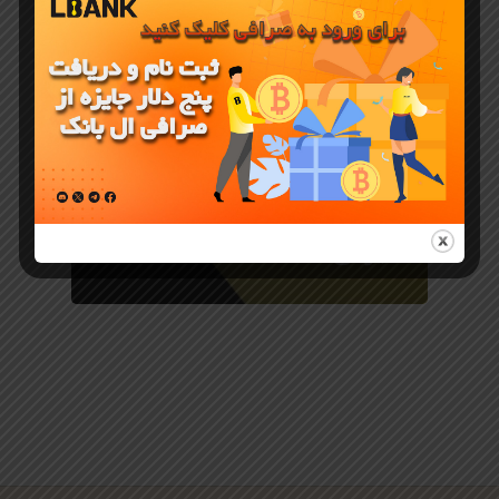
جوایز و رویدادهای LBank
جایزه جدید
صرافی ال
بانک LBank
برای کاربران
ایرانی