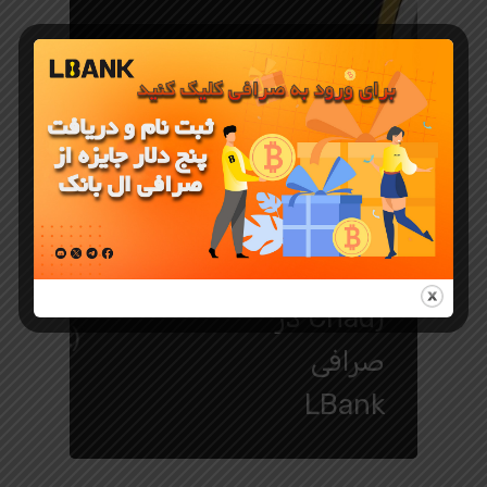
معرفی ارز دیجیتال
ارز دیجیتال
YES (Yes
Chad) در
صرافی
LBank