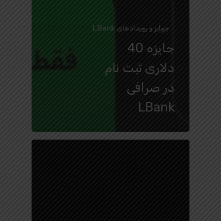
جوایز و رویدادهای LBank
جایزه 40
دلاری ثبت نام
در صرافی
LBank