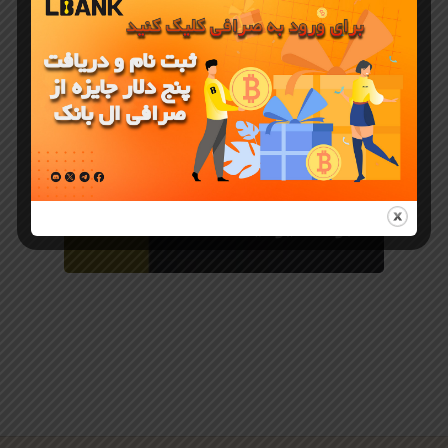
جوایز و رویدادهای LBank
رویداد بزرگ
صرافی ال
بنک LBANK
برای ایرانیان