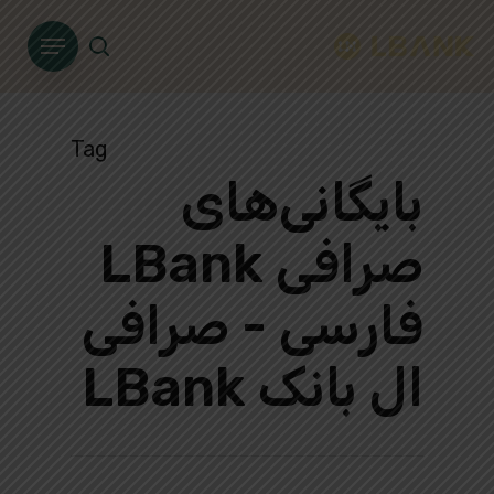
Ski
Menu
t
search
mai
conten
Tag
بایگانی‌های
صرافی LBank
فارسی - صرافی
ال بانک LBank