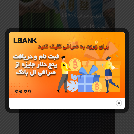
آموزش صرافی LBANK
همکاری
صرافی
LBank با تیم
ملی فوتبال
آرژانتین