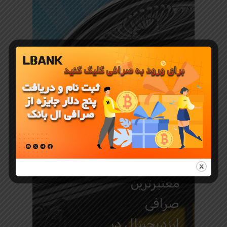
آموزش صرافی LBANK
صرافی
LBank
معتبرترین
صرافی
ارزدیجیتال در