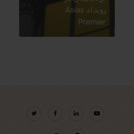
رویداد Asias
Premier
twitter
facebook
linkedin
youtube
instagram
telegram