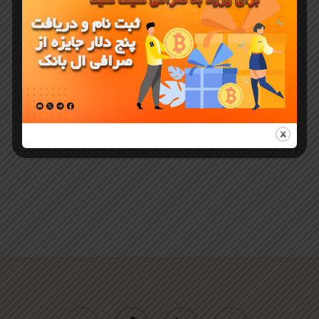
MAGA و
خرید از
صرافی ال
بانک
twitter
facebook
linkedin
youtube