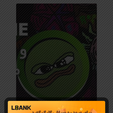
معرفی ارز دیجیتال
میم کوین