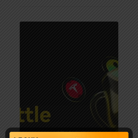
جوایز و رویدادهای LBank