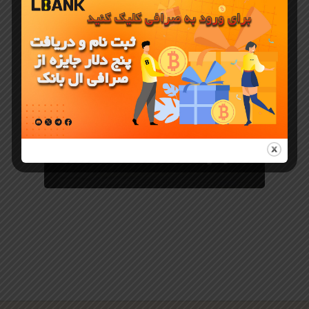
مسابقه
فیوچرز
فارکس در
صرافی
LBank بدون
کارمزد