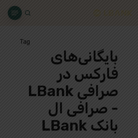
Ski
Menu
t
search
mai
conten
Tag
بایگانی‌های
فارکس در
صرافی LBank
- صرافی ال
بانک LBank