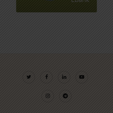
twitter
facebook
linkedin
youtube
instagram
telegram