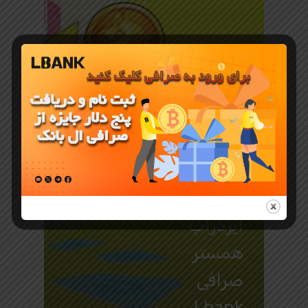
جوایز و رویدادهای LBank
5000 دلار
ایردراپ
همستر
صرافی
Lbank