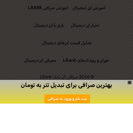
آموزش ارز دیجیتال
آموزش صرافی LBANK
اخبار ارز دیجیتال
بازی با ارز دیجیتال
تحلیل قیمت ارزهای دیجیتال
جوایز و رویدادهای LBank
معرفی ارز دیجیتال
© 2026 صرافی ال بانک LBank.
X
بهترین صرافی برای تبدیل تتر به تومان
این وب‌ سایت رسمی
ثبت نام و ورود به صرافی
صرافی LBank نیست و
تنها به منظور ارتباط
میان علاقه‌ مندان به