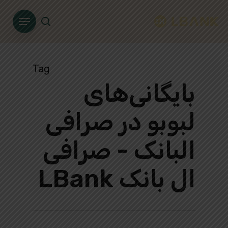
Ski
Menu
t
search
mai
conten
Tag
بایگانی‌های
لبوبو در صرافی
البانک - صرافی
ال بانک LBank