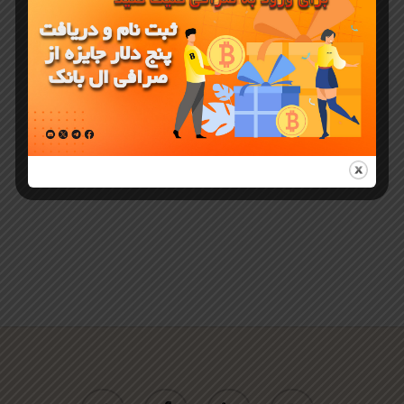
LABUBU
(لبوبو) در
صرافی ال
بانک
twitter
facebook
linkedin
youtube