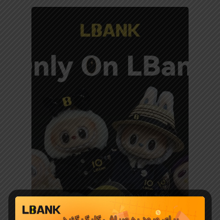
معرفی ارز دیجیتال
میم کوین