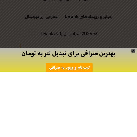
جوایز و رویدادهای LBank
معرفی ارز دیجیتال
© 2026 صرافی ال بانک LBank.
این وب‌ سایت رسمی
X
بهترین صرافی برای تبدیل تتر به تومان
صرافی LBank نیست و
ثبت نام و ورود به صرافی
تنها به منظور ارتباط
میان علاقه‌ مندان به
ترید ایجاد شده است.
دانلود
ثبت نام در اپیکیشن صرافی Toobit
صرافی توبیت
صرافی توبیت