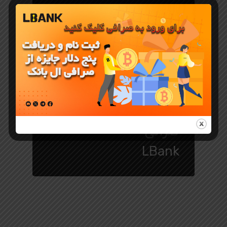
جوایز و رویدادهای LBank
کارناوال
لیست شدن
ایردراپ ها در
صرافی
LBank