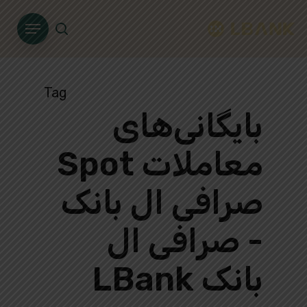
Ski
Menu
t
search
mai
conten
Tag
بایگانی‌های
معاملات Spot
صرافی ال بانک
- صرافی ال
بانک LBank