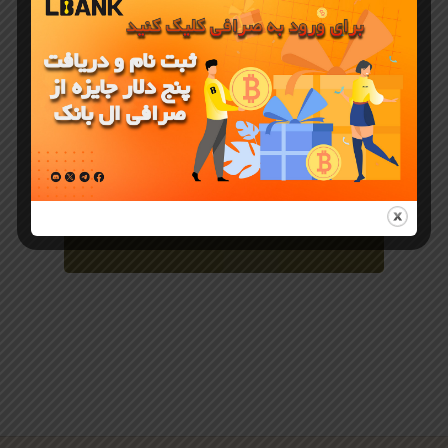
آموزش صرافی LBANK
آموزش
معاملات
اسپات در
صرافی آنلاین
LBank