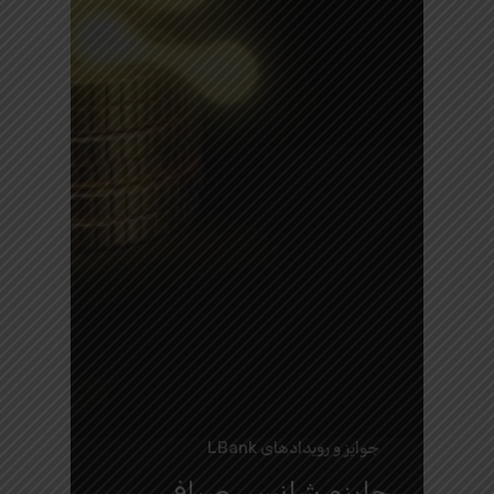
جوایز و رویدادهای LBank
جایزه شانسی صرافی