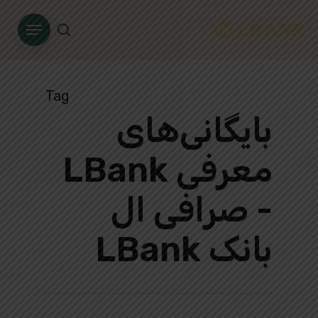
Ski
Menu
t
search
mai
conten
Tag
بایگانی‌های
معرفی LBank
- صرافی ال
بانک LBank