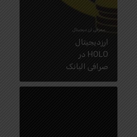
معرفی ارز دیجیتال
ارزدیجیتال
HOLO در
صرافی البانک