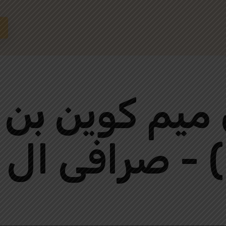
 میم کوین بن
(BENDOG) - صرافی ا