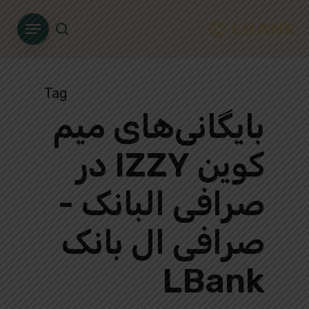
Ski
Menu
t
search
mai
conten
Tag
بایگانی‌های میم
کوین IZZY در
صرافی البانک -
صرافی ال بانک
LBank