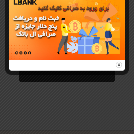
معرفی ارز دیجیتال
ارزدیجیتال
IZZY در
بخش MEME
Zone صرافی
LBank