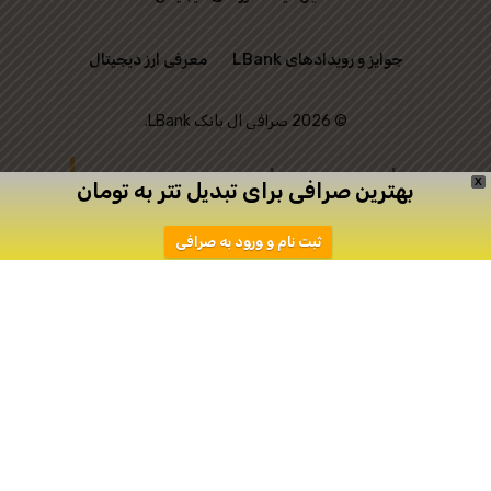
جوایز و رویدادهای LBank
معرفی ارز دیجیتال
© 2026 صرافی ال بانک LBank.
این وب‌ سایت رسمی
X
بهترین صرافی برای تبدیل تتر به تومان
صرافی LBank نیست و
ثبت نام و ورود به صرافی
تنها به منظور ارتباط
میان علاقه‌ مندان به
ترید ایجاد شده است.
دانلود
ثبت نام در اپیکیشن صرافی Toobit
صرافی توبیت
صرافی توبیت