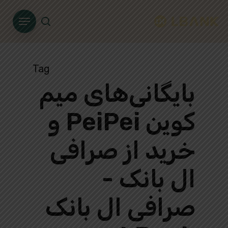
Ski
Menu
t
search
mai
conten
Tag
بایگانی‌های میم
کوین PeiPei و
خرید از صرافی
ال بانک -
صرافی ال بانک