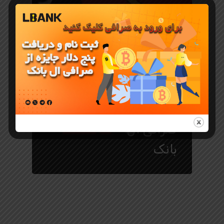
معرفی ارز دیجیتال
میم کوین
PeiPei و
خرید از
صرافی ال
بانک