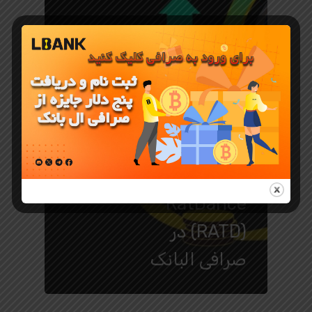
معرفی ارز دیجیتال
میم کوین
RatDance
(RATD) در
صرافی البانک