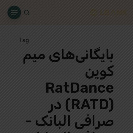
Ski
Menu
t
search
mai
conten
Tag
بایگانی‌های میم
کوین
RatDance
(RATD) در
صرافی البانک -