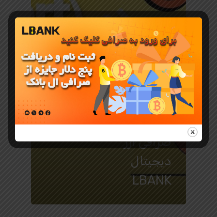
آموزش صرافی LBANK
آموزش
معاملات
فیوچرز
(Short) در
صرافی ارز
دیجیتال
LBANK