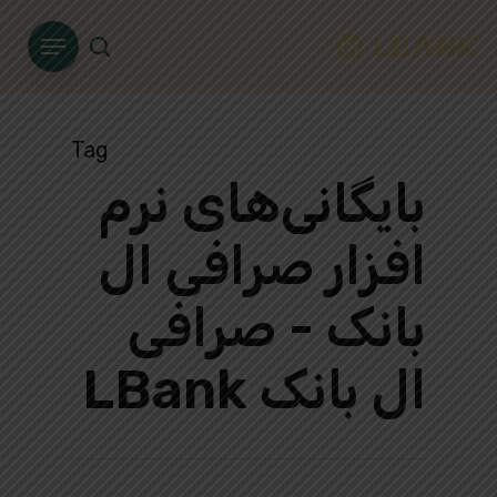
Ski
Menu
t
search
mai
conten
Tag
بایگانی‌های نرم
افزار صرافی ال
بانک - صرافی
ال بانک LBank