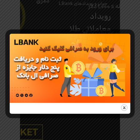
جوایز و رویدادهای LBank
رویداد
معاملاتی طلا
PAXG و
XAUT در
صرافی ال
بانک