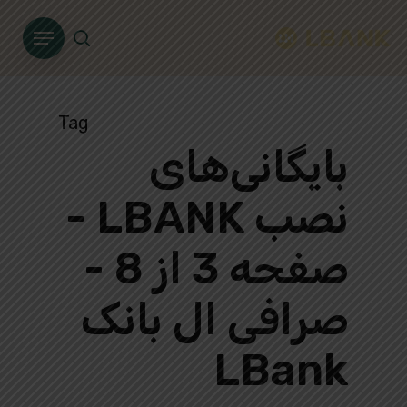
Ski
Menu
t
search
mai
conten
Tag
بایگانی‌های
نصب LBANK -
صفحه 3 از 8 -
صرافی ال بانک
LBank