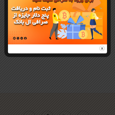
میم کوین
GLONK در
صرافی البنک
لیست شد
twitter
facebook
linkedin
youtube