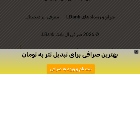
جوایز و رویدادهای LBank
معرفی ارز دیجیتال
© 2026 صرافی ال بانک LBank.
این وب‌ سایت رسمی
X
بهترین صرافی برای تبدیل تتر به تومان
صرافی LBank نیست و
ثبت نام و ورود به صرافی
تنها به منظور ارتباط
میان علاقه‌ مندان به
ترید ایجاد شده است.
دانلود
ثبت نام در اپیکیشن صرافی Toobit
صرافی توبیت
صرافی توبیت