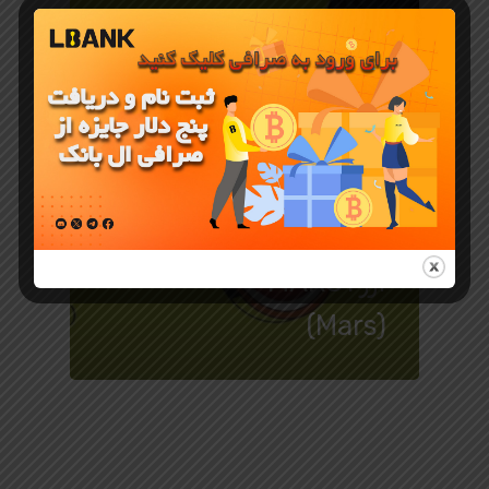
جوایز و رویدادهای LBank
رویداد جدید
صرافی
LBank برای
ارز MARS1
(Mars)