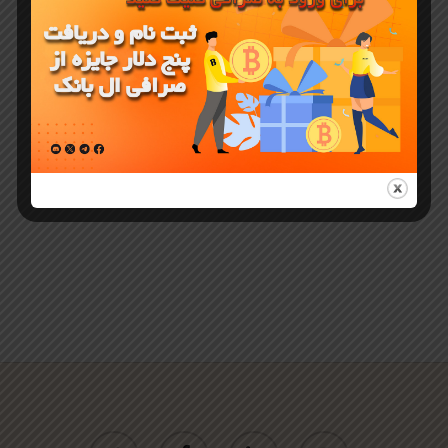
کامپیوتر
(ویندوز
11/10/8 و
مک)
twitter
facebook
linkedin
youtube