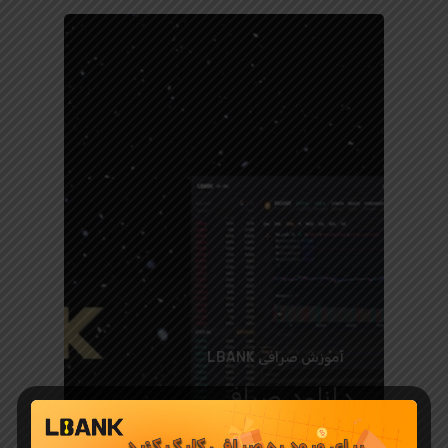
آموزش صرافی LBANK
دانلود صرافی
LBank برای