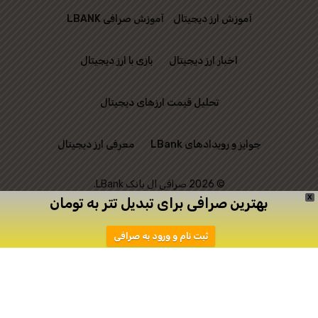
آموزش ارز دیجیتال
آموزش صرافی LBANK
اخبار ارز دیجیتال
بازی با ارز دیجیتال
تحلیل قیمت ارزهای دیجیتال
جوایز و رویدادهای LBank
معرفی ارز دیجیتال
© 2026 صرافی ال بانک LBank.
X
بهترین صرافی برای تبدیل تتر به تومان
این وب‌ سایت رسمی
ثبت نام و ورود به صرافی
صرافی LBank نیست و
تنها به منظور ارتباط
میان علاقه‌ مندان به