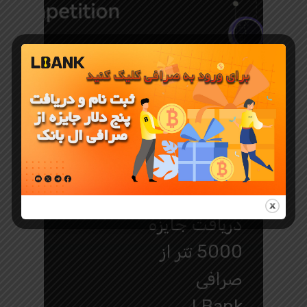
جوایز و رویدادهای LBank
دریافت جایزه
5000 تتر از
صرافی
LBank