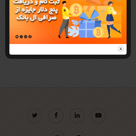
را استکینگ
کنید
twitter
facebook
linkedin
youtube
instagram
telegram