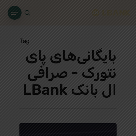
Ski
Menu
t
search
mai
conten
Tag
بایگانی‌های پای
نتورک - صرافی
ال بانک LBank