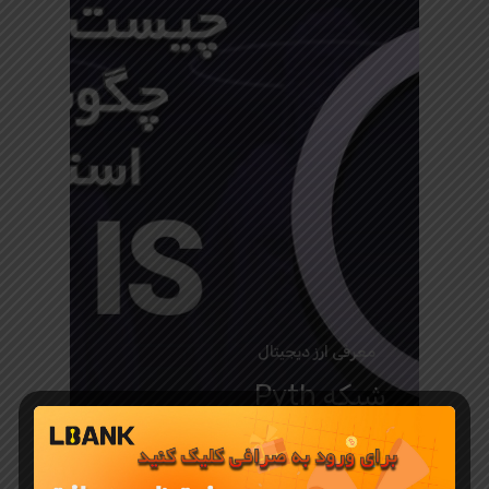
معرفی ارز دیجیتال
شبکه Pyth
چیست و
چگونه ارز پای