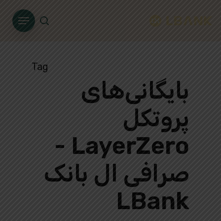
Ski
Menu
t
search
mai
conten
Tag
بایگانی‌های
پروتکل
LayerZero -
صرافی ال بانک
LBank