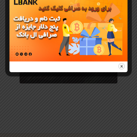
HBO فقط
یک تئوری
توطئه دیگر در
مورد
ساتوشی
است؟