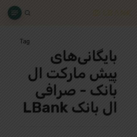
Ski
Menu
t
search
mai
conten
Tag
بایگانی‌های
پیش‌ مارکت ال
بانک - صرافی
ال بانک LBank