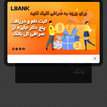
جوایز و رویدادهای LBank
چالش
معاملاتی طلا
(XAUT) در
صرافی ال
بانک