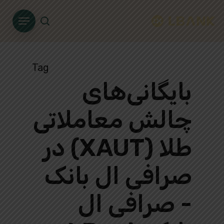
Ski
Menu
t
search
mai
conten
Tag
بایگانی‌های
چالش معاملاتی
طلا (XAUT) در
صرافی ال بانک
- صرافی ال