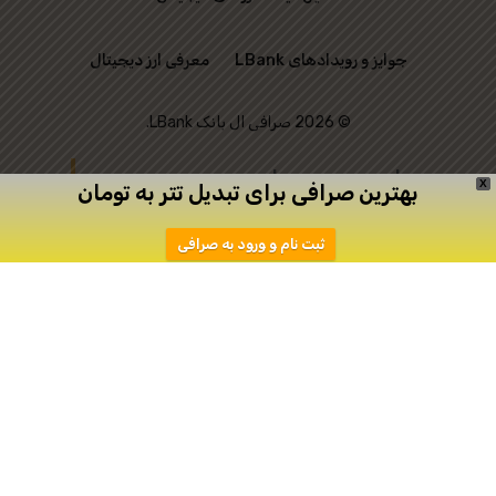
جوایز و رویدادهای LBank
معرفی ارز دیجیتال
© 2026 صرافی ال بانک LBank.
این وب‌ سایت رسمی
X
بهترین صرافی برای تبدیل تتر به تومان
صرافی LBank نیست و
ثبت نام و ورود به صرافی
تنها به منظور ارتباط
میان علاقه‌ مندان به
ترید ایجاد شده است.
دانلود
ثبت نام در اپیکیشن صرافی Toobit
صرافی توبیت
صرافی توبیت