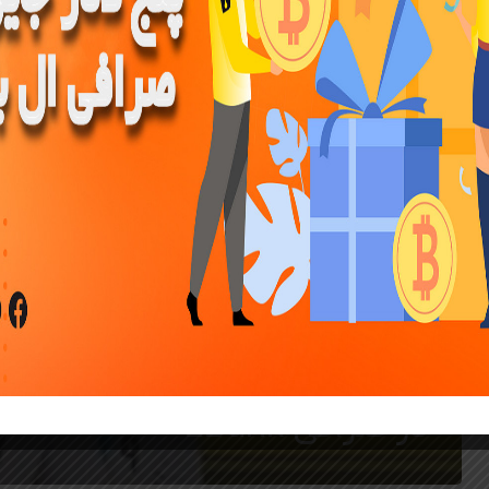
معرفی ارز دیجیتال
رمزارز ZARD (ZardZardZard)
در صرافی LBank