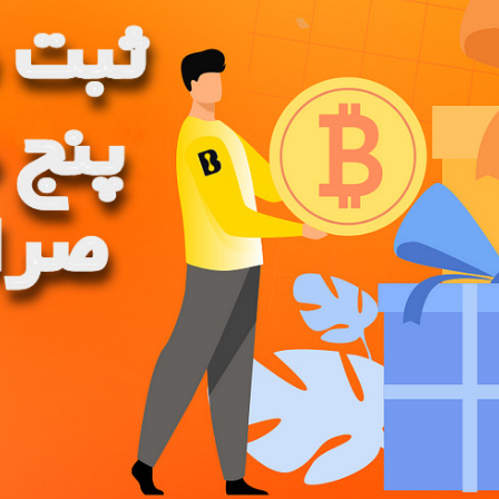
جوایز و رویدادهای LBank