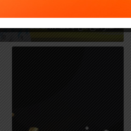
جایزه بزرگ فیوچرز کریسمس
صرافی ال بانک LBank