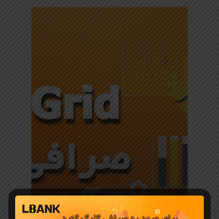
آموزش صرافی LBANK
ترید گرید