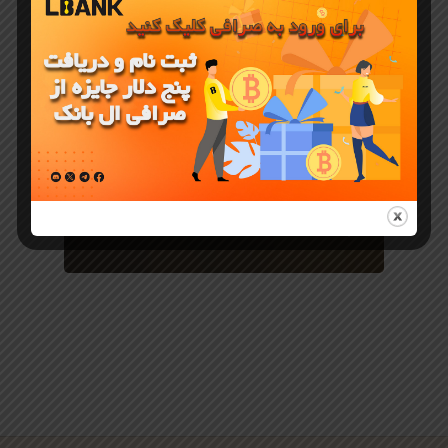
LBank در
کدام کشور
قرار دارد
اطلاعات
تکمیلی ال
بنک