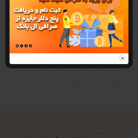
لیست شدن
ارز ROAM در
صرافی
LBank
twitter
facebook
linkedin
youtube