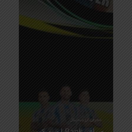
معرفی ارز دیجیتال
صرافی LBank میم کوین