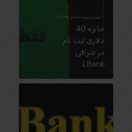
جوایز و رویدادهای LBank
جایزه 40
دلاری ثبت نام
در صرافی
LBank