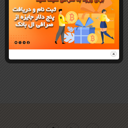
فیوچرز
RIFSOL در
صرافی ال
بانک
twitter
facebook
linkedin
youtube