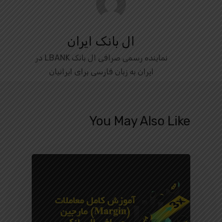
ال بانک ایران
نماینده رسمی صرافی ال بانک LBANK در
ایران به زبان فارسی برای ایرانیان
You May Also Like