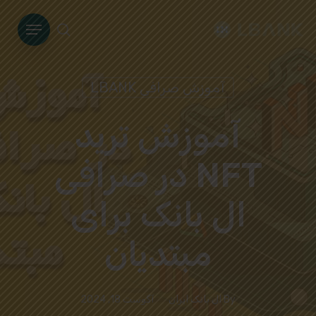
Ski
Menu
t
search
mai
conten
آموزش صرافی LBANK
آموزش ترید
NFT در صرافی
ال بانک برای
مبتدیان
By
ال بانک ایران
آگوست 18, 2024