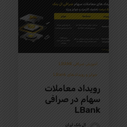
آموزش صرافی LBANK
جوایز و رویدادهای LBank
رویداد معاملات
سهام در صرافی
LBank
ال بانک ایران