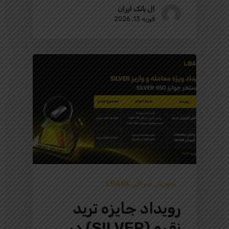
ال بانک ایران
فوریه 13, 2026
آموزش صرافی LBANK
رویداد جایزه ترید
نقره (SILVER) در