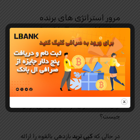
مرور استراتژی های برنده
Trading Master را کپی کنید
قسمت 1 راه اندازی شده است و می
توانید در آینده معامله گران برجسته
بیشتری را در این ماژول کشف کنید.
در مورد مزایای کپی کردن و نحوه شروع
سریع صحبت کردن، اقدامات احتیاطی
برای معامله گران تازه کار برای کپی کردن
چیست؟
در حالی که
کپی ترید
بازدهی بالقوه را ارائه