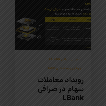
آموزش صرافی LBANK
جوایز و رویدادهای LBank
رویداد معاملات
سهام در صرافی
LBank