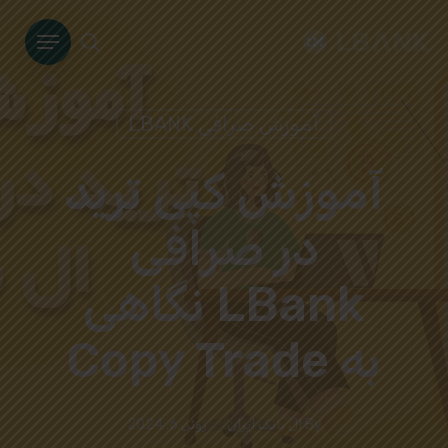
Ski
Menu
t
search
mai
conten
آموزش صرافی LBANK
آموزش کپی ترید
در صرافی
LBank نگاهی
به Copy Trade
By
ال بانک ایران
ژوئن 6, 2024