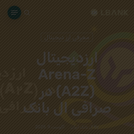
Ski
Menu
t
search
mai
conten
معرفی ارز دیجیتال
ارزدیجیتال
Arena-Z
(A2Z) در
صرافی ال بانک
By
ال بانک ایران
آگوست 9, 2025