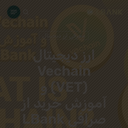
Ski
Menu
t
search
mai
conten
معرفی ارز دیجیتال
ارز دیجیتال
Vechain
(VET) و
آموزش خرید از
صرافی LBank