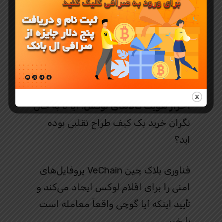
در واقع در دنیای واقعی برای حل
مشکلات روزمره استفاده می شود. در
اینجا چند روش جالب برای ایجاد تفاوت
وجود دارد:
احراز هویت کالاهای لوکس:
آیا تا به حال
نگران خرید یک کیف طراح تقلبی بوده
اید؟
فناوری بلاک چین VeChain پروفایل‌های
امنی را برای اقلام لوکس ایجاد می‌کند و
تأیید اینکه آیا گوچی واقعاً معامله است
یا خیر.