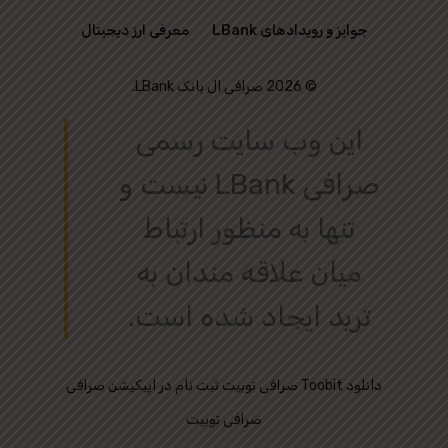
جوایز و رویدادهای LBank
معرفی ارز دیجیتال
© 2026 صرافی ال بانک LBank.
این وب‌ سایت رسمی
صرافی LBank نیست و
تنها به منظور ارتباط
میان علاقه‌ مندان به
ترید ایجاد شده است.
دانلود
ثبت نام در اپیکیشن صرافی Toobit
صرافی توبیت
صرافی توبیت