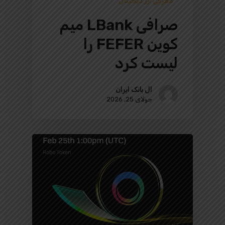
معرفی ارز دیجیتال
صرافی LBank میم
کوین FEFER را
لیست کرد
ال بانک ایران
جولای 25, 2026