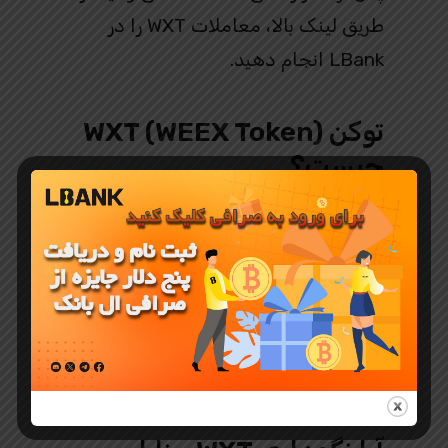
طریق لینک بالا، معاملات WXT را در
LBank انجام دهید.
توکن WXT (WEEX Token)
چیست؟
WXT توکن بومی
صرافی WEEX
است که
به کاربران وفادار این صرافی مزایای
ویژه‌ای مانند
تخفیف در کارمزد
معاملات، دسترسی به تبلیغات و
رویدادهای ویژه و خدمات ارزش‌افزوده
ارائه می‌دهد.