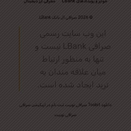
جوایز و رویدادهای LBank
معرفی ارز دیجیتال
© 2026 صرافی ال بانک LBank.
این وب‌ سایت رسمی
صرافی LBank نیست و
تنها به منظور ارتباط
میان علاقه‌ مندان به
ترید ایجاد شده است.
دانلود
ثبت نام در اپیکیشن صرافی Toobit
صرافی توبیت
صرافی توبیت