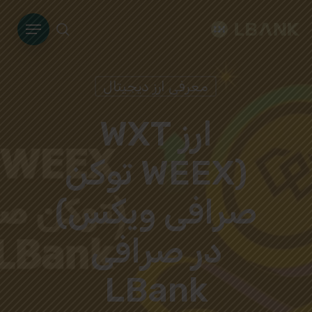
Ski
Menu
t
search
mai
conten
معرفی ارز دیجیتال
ارز WXT
(WEEX توکن
صرافی ویکس)
در صرافی
LBank