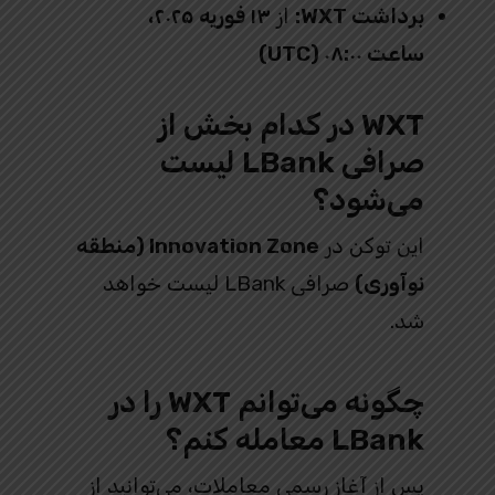
برداشت WXT:
از
۱۳ فوریه ۲۰۲۵،
ساعت ۰۸:۰۰ (UTC)
WXT در کدام بخش از
صرافی LBank لیست
می‌شود؟
این توکن در
Innovation Zone (منطقه
نوآوری)
صرافی LBank لیست خواهد
شد.
چگونه می‌توانم WXT را در
LBank معامله کنم؟
پس از آغاز رسمی معاملات، می‌توانید از