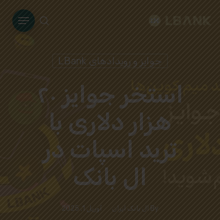
Ski
Menu
t
search
mai
conten
جوایز و رویدادهای LBank
استخر جوایز ۲۰
هزار دلاری با
ترید اسپات در
ال بانک
By
ال بانک ایران
آوریل 1, 2025