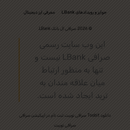
جوایز و رویدادهای LBank
معرفی ارز دیجیتال
© 2026 صرافی ال بانک LBank.
این وب‌ سایت رسمی
صرافی LBank نیست و
تنها به منظور ارتباط
میان علاقه‌ مندان به
ترید ایجاد شده است.
دانلود
ثبت نام در اپیکیشن صرافی Toobit
صرافی توبیت
صرافی توبیت