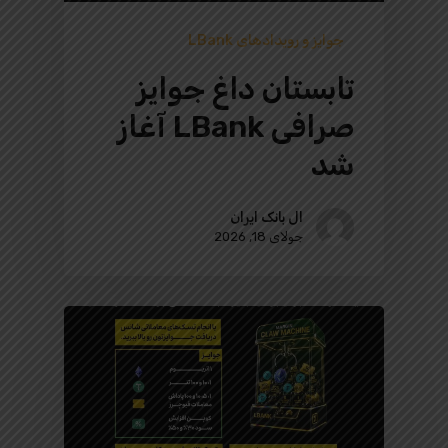
جوایز و رویدادهای LBank
تابستان داغ جوایز
صرافی LBank آغاز
شد
ال بانک ایران
جولای 18, 2026