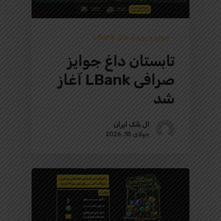
جوایز و رویدادهای LBank
تابستان داغ جوایز
صرافی LBank آغاز
شد
ال بانک ایران
جولای 18, 2026