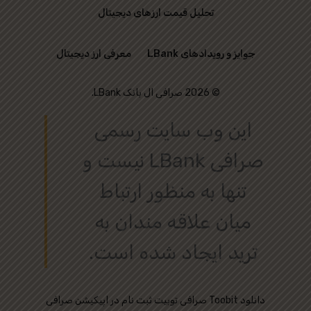
تحلیل قیمت ارزهای دیجیتال
جوایز و رویدادهای LBank
معرفی ارز دیجیتال
© 2026 صرافی ال بانک LBank.
این وب‌ سایت رسمی
صرافی LBank نیست و
تنها به منظور ارتباط
میان علاقه‌ مندان به
ترید ایجاد شده است.
دانلود
ثبت نام در اپیکیشن صرافی Toobit
صرافی توبیت