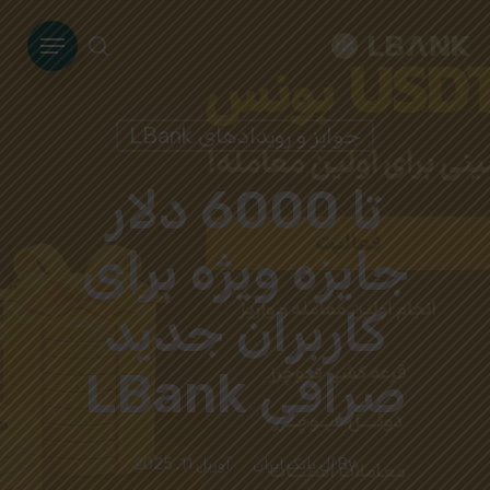
Ski
Menu
t
search
mai
conten
جوایز و رویدادهای LBank
تا 6000 دلار
جایزه ویژه برای
کاربران جدید
صرافی LBank
By
ال بانک ایران
آوریل 11, 2025