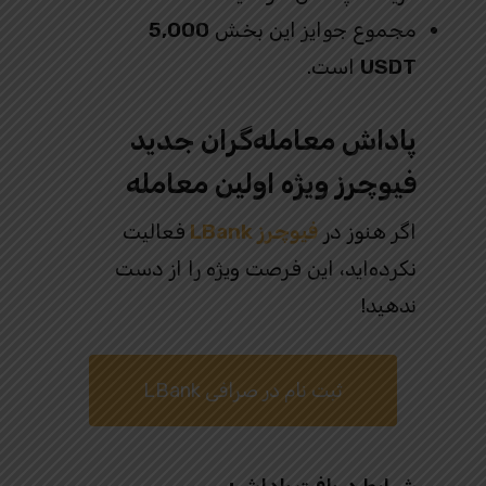
مجموع جوایز این بخش
5,000
USDT
است.
پاداش معامله‌گران جدید
فیوچرز ویژه اولین معامله
اگر هنوز در
فیوچرز LBank
فعالیت
نکرده‌اید، این فرصت ویژه را از دست
ندهید!
ثبت نام در صرافی LBank