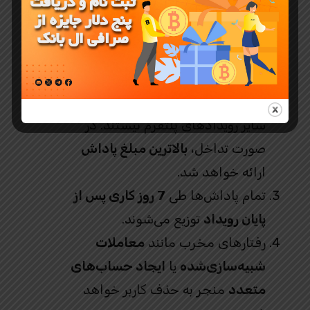
بانک
برای شرکت در این رویداد باید حتماً
روی گزینه
“Apply Now”
کلیک کنید.
پاداش‌های این رویداد قابل ترکیب با
سایر رویدادهای پلتفرم نیستند. در
صورت تداخل،
بالاترین مبلغ پاداش
ارائه خواهد شد.
تمام پاداش‌ها طی
7 روز کاری پس از
پایان رویداد
توزیع می‌شوند.
رفتارهای مخرب مانند
معاملات
شبیه‌سازی‌شده
یا
ایجاد حساب‌های
متعدد
منجر به حذف کاربر خواهد