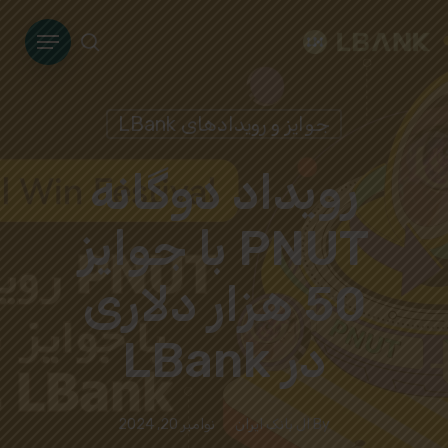
Ski
Menu
t
search
mai
conten
جوایز و رویدادهای LBank
رویداد دوگانه
PNUT با جوایز
50 هزار دلاری
در LBank
By
ال بانک ایران
نوامبر 20, 2024