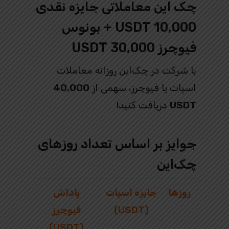
چک‌ این معاملاتی جایزه نقدی
10,000 USDT + بونوس
فیوچرز 30,000 USDT
با شرکت در چک‌این روزانه معاملات
اسپات یا فیوچرز، سهمی از
40,000
USDT
دریافت کنید!
جوایز بر اساس تعداد روزهای
چک‌این
روزها
جایزه اسپات
پاداش
(USDT)
فیوچرز
(USDT)