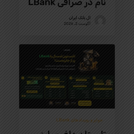
نام در صرافی LBank
ال بانک ایران
آگوست 2, 2026
جوایز و رویدادهای LBank