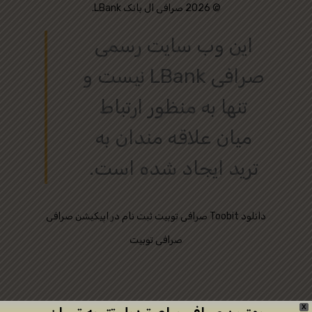
© 2026 صرافی ال بانک LBank.
این وب‌ سایت رسمی
صرافی LBank نیست و
تنها به منظور ارتباط
میان علاقه‌ مندان به
ترید ایجاد شده است.
دانلود
ثبت نام در اپیکیشن صرافی Toobit
صرافی توبیت
صرافی توبیت
X