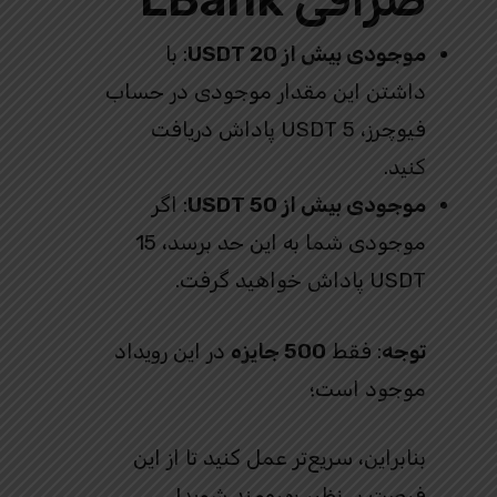
موجودی بیش از 20 USDT
: با
داشتن این مقدار موجودی در حساب
فیوچرز، 5 USDT پاداش دریافت
کنید.
موجودی بیش از 50 USDT
: اگر
موجودی شما به این حد برسد، 15
USDT پاداش خواهید گرفت.
توجه
: فقط
500 جایزه
در این رویداد
موجود است؛
بنابراین، سریع‌تر عمل کنید تا از این
فرصت بی‌نظیر بهره‌مند شوید!