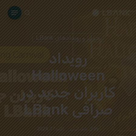
Ski
Menu
t
search
mai
conten
جوایز و رویدادهای LBank
رویداد
Halloween
کاربران جدید در
صرافی LBank
By
ال بانک ایران
اکتبر 27, 2024