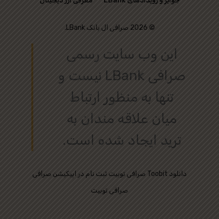
جوایز و رویدادهای LBank
معرفی ارز دیجیتال
© 2026 صرافی ال بانک LBank.
این وب‌ سایت رسمی
صرافی LBank نیست و
تنها به منظور ارتباط
میان علاقه‌ مندان به
ترید ایجاد شده است.
دانلود
ثبت نام در اپیکیشن صرافی Toobit
صرافی توبیت
صرافی توبیت