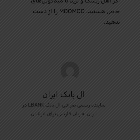
اگر اهل ریسک و ترید با میم‌کوین‌های
خاص هستید، MOOMOO را از دست
ندهید.
ال بانک ایران
نماینده رسمی صرافی ال بانک LBANK در
ایران به زبان فارسی برای ایرانیان