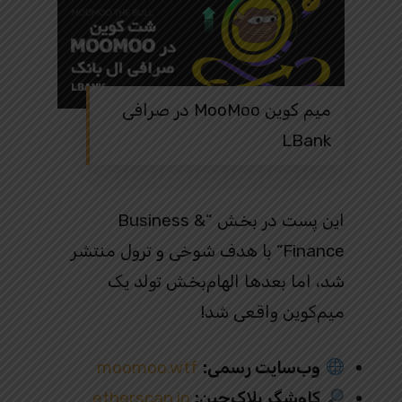
میم کوین MooMoo در صرافی
LBank
این پست در بخش “Business &
Finance” با هدف شوخی و ترول منتشر
شد، اما بعدها الهام‌بخش تولد یک
میم‌کوین واقعی شد!
وب‌سایت رسمی:
moomoo.wtf
کاوشگر بلاک‌چین:
etherscan.io