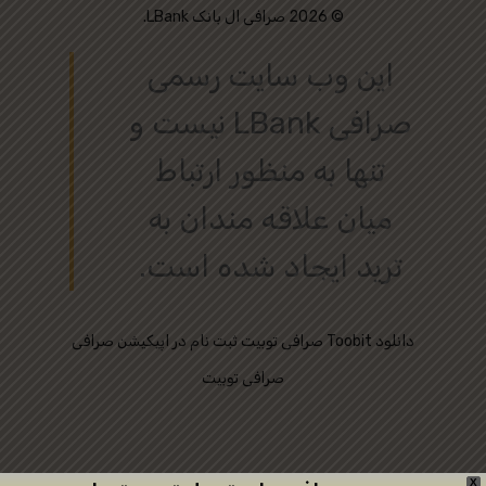
© 2026 صرافی ال بانک LBank.
این وب‌ سایت رسمی
صرافی LBank نیست و
تنها به منظور ارتباط
میان علاقه‌ مندان به
ترید ایجاد شده است.
دانلود
ثبت نام در اپیکیشن صرافی Toobit
صرافی توبیت
صرافی توبیت
X