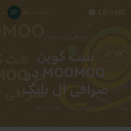
Ski
Menu
t
search
mai
conten
معرفی ارز دیجیتال
شت کوین
MOOMOO در
صرافی ال بانک
By
ال بانک ایران
جولای 11, 2025